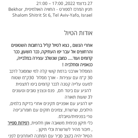
27 בדצמ׳ 2022, 17:00 – 21:00
חניון המרכז לספורט - החוויה האולמיפית, Bekhor
Shalom Shitrit St 6, Tel Aviv-Yafo, Israel
אודות הטיול
אחרי הגשם , נצא לטיול קליל ברחובות השטופים 
והרחוצים אל עבר יפו העתיקה, ככר השעון, ככר 
קדומים ועוד.... כמובן שנשלב עצירה במלבייה, 
כנאפיה וסחלביה !
המסלול אורבני ברמת קושי קלה למי שמסוגל לרכב 
30 ק"מ עם עצירות - אורך מסלול  30ק"מ שטוח 
למעט עלייה קטנה לככר קדומים ביפו לתצפית
 להגיע עם ביגוד חם,  פנס ונצנץ טובים וטעונים 
ל3 שעות תאורה
יש להגיע עם אופניים תקינים אחרי בדיקת בלמים, 
הילוכים, שרשרת, צמיגים חזקים עם חומר/ג'יפה 
טרי בפנימית/טיובלס.
כלי תיקון פנימית משאבה אוזן חלופית, 
רפידות ספייר
, חיבור מהיר לשרשרת וכלי תיקון .
הטיול יהיה בקצב סביר עם המתנה לאחרונים לפני 