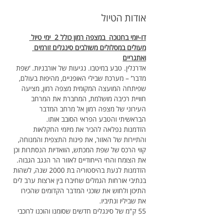
אודות הטיול
דו-יומי בחנוכה  במצפה רמון כולל 2  ימי טיול 
מעולים במסלולים משולבים סינגלים זורמים 
ואתגריים
אדרנלין. טבע במיטבו. נגיעות של אורבניות. ‘שפת 
מדבר’ – מערכת שבילי האופניים, מהיפות בעולם, 
שפיתחה המועצה המקומית מצפה רמון, מציעה 
חוויית רכיבה מושלמת, המחברת את המרחב 
העירוני של מצפה רמון אל מרחב המדבר 
הבראשיתי והטבע הפראי הסובב אותו.
הזדמנות נפלאה להכיר את מיזמי החקלאות 
והתיירות של האזור, את פינות התצפית והמנוחה, 
קווי הרכס של שפת המכתש, הוואדיות הנסתרות וכן 
את הצומח והחי הייחודיים לאזור הר הנגב הגבוה. 
הזדמנות לגעת בהיסטוריה בת 2000 שנה, לשהות 
בנתיבי אורחות הגמלים שחיברו בין ארצות ערב לים 
התיכון ולחוש את שוכני המדבר הקדומים שהכירו 
את שביליו ונתיביו.
55 ק"מ של סינגלים חדשים שסומנו והוכנו לרוכבי 