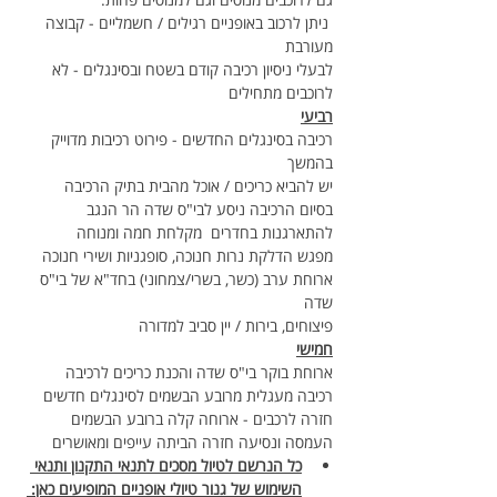
 ניתן לרכוב באופניים רגילים / חשמליים - קבוצה 
מעורבת
לבעלי ניסיון רכיבה קודם בשטח ובסינגלים - לא 
לרוכבים מתחילים
רביעי
רכיבה בסינגלים החדשים - פירוט רכיבות מדוייק 
בהמשך
יש להביא כריכים / אוכל מהבית בתיק הרכיבה
בסיום הרכיבה ניסע לבי"ס שדה הר הנגב 
להתארגנות בחדרים  מקלחת חמה ומנוחה
מפגש הדלקת נרות חנוכה, סופגניות ושירי חנוכה
ארוחת ערב (כשר, בשרי/צמחוני) בחד"א של בי"ס 
שדה
פיצוחים, בירות / יין סביב למדורה
חמישי
ארוחת בוקר בי"ס שדה והכנת כריכים לרכיבה
רכיבה מעגלית מרובע הבשמים לסינגלים חדשים
חזרה לרכבים - ארוחה קלה ברובע הבשמים 
העמסה ונסיעה חזרה הביתה עייפים ומאושרים
כל הנרשם לטיול מסכים לתנאי התקנון ותנאי 
השימוש של גנור טיולי אופניים המופיעים כאן: 