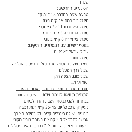
שטח
הסינגלים החדשים:
טבעת שפת המדבר 18 ק"מ קל
סינגל בור חמת 15 ק"מ בינוני
סינגל השלוחות 11 ק"מ אתגרי
סינגל המחצבה 3 ק"מ בינוני
סינגל צין מזרח 8 ק"מ בינוני
בנוסף לשילוב עם המסלולים הותיקים: 
שביל ישראל לאופניים
סינגל חווה
טיילת שפת המכתש מהר גמל למרפסת התלוייה
שביל דרך הפסלים
שביל סובב מצפה רמון 
ועוד ועוד....
תוכנית הרכיבה תפורט בהמשך קרוב למועד - 
התכנית תותאם לשומרי שבת
 כך שיוכלו לחזור 
בביטחה לפני כניסת השבת חזרה לביתם
כעיקרון נרכב כל יום 35-45 ק"מ רמת רכיבה 
בינונית ויש גם סינגלים קלים ולכן במידת הצורך 
אפשר להתפצל ל-2 קבוצות בעזרת מוביל מקומי 
שיעזור בחלוקת הכוחות ל-2 רמות. נתאים מסלולים 
גם לרוכבים מנוסים וגם למנוסים פחות.