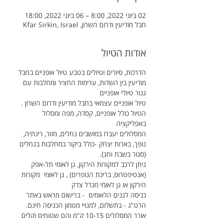
02 ביוני 2022, 8:00 – 06 ביוני 2022, 18:00
חבל מודיעין ודרום השרון, Kfar Sirkin, Israel
אודות הטיול
הדרכות, סיורים וטיולים בטבע טיול אופניים בחבל 
מודיעין בין השדות, ערימות החציר ומחלבות עם 
גנור טיולי אופניים 
טיול אופניים עצמאי בחבל מודיעין ודרום השרון . 
הטיול כולל אופניים, קסדה, מפה ומסלול 
באפליקציה 
המסלולים יעברו במושבים נחלים, מזור, רינתיה, 
נופך, בארות יצחק -כולל ביקור במחלבות בנחלים 
(סגור בשבת וחג).
ניתן לרכב למקורות הירקון, גן לאומי תל-אפק 
(אנטיפטרוס, בריכת הנופרים) , גן לאומי  מקורות 
הירקון או גן לאומי מגדל צדק
כניסה לגנים הלאומים  - ברישום מראש באתר 
הרט"ג - בתשלום, למנויי מטמון הכניסה חינם.
אורך המסלולים 10-15 ק"מ והם שטוחים וקלים 