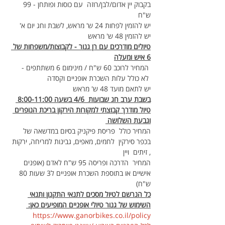
בקבוק יין אדום/לבן/רוזה  עם כוסות ופותחן - 99 
ש"ח
יש להזמין לפחות 24 ש' מראש, לשבת וחג יום א' 
יש להזמין 48 ש' מראש
טיולים מודרכים עם רן גנור - לקבוצות/משפחות של 
6 איש ומעלה
 המחיר לרוכב 60 ש"ח / מינימום 6 משתתפים - 
 לא כולל עלות השכרת אופניים וקסדה  
יש לתאם מועד 48 ש' מראש
בשבת ערב חג שבועות  4/6 בשעה 8:00-11:00 
טיול מודרך קבוצתי למקורות הירקון בריכת הנופרים 
וגבעת השלושה 
המחיר כולל  פריסת פיקניק בסיום במדשאה של 
בכפר סירקין  לחמים, מאפים, גבינות למריחה, ירקות 
, זיתים  ויין 
המחיר  הדרכה ופריסה 95 ש"ח לאדם (אופנים 
אישיים או בתוספת השכרת אופניים ל3 שעות 80 
ש"ח)
כל הנרשם לטיול מסכים לתנאי התקנון ותנאי 
השימוש של גנור טיולי אופניים המופיעים כאן: 
https://www.ganorbikes.co.il/policy 