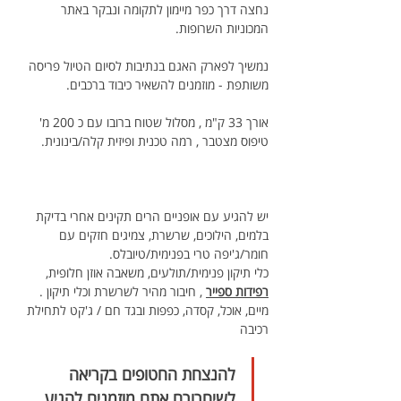
נחצה דרך כפר מיימון לתקומה ונבקר באתר 
המכוניות השרופות.
נמשיך לפארק האגם בנתיבות לסיום הטיול פריסה 
משותפת - מוזמנים להשאיר כיבוד ברכבים.
אורך 33 ק"מ , מסלול שטוח ברובו עם כ 200 מ' 
טיפוס מצטבר , רמה טכנית ופיזית קלה/בינונית.
יש להגיע עם אופניים הרים תקינים אחרי בדיקת 
בלמים, הילוכים, שרשרת, צמיגים חזקים עם 
חומר/ג'יפה טרי בפנימית/טיובלס.
כלי תיקון פנימית/תולעים, משאבה אוזן חלופית, 
רפידות ספייר
 , חיבור מהיר לשרשרת וכלי תיקון .
מיים, אוכל, קסדה, כפפות ובגד חם / ג'קט לתחילת 
רכיבה
להנצחת החטופים בקריאה 
לשיחרורם אתם מוזמנים להגיע 