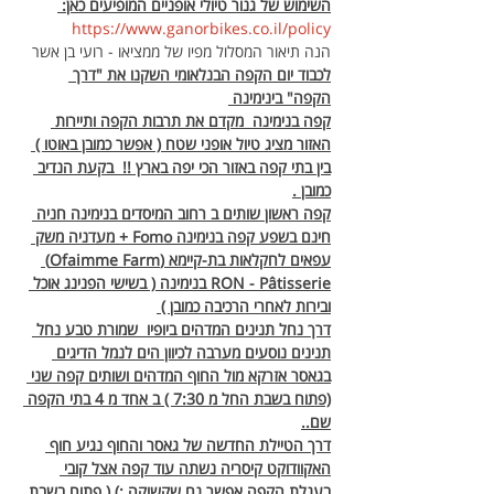
השימוש של גנור טיולי אופניים המופיעים כאן: 
https://www.ganorbikes.co.il/policy 
הנה תיאור המסלול מפיו של ממציאו - רועי בן אשר
לכבוד יום הקפה הבנלאומי השקנו את "דרך 
הקפה" בינימינה 
קפה בנימינה  מקדם את תרבות הקפה ותיירות 
האזור מציג טיול אופני שטח ( אפשר כמובן באוטו ) 
בין בתי קפה באזור הכי יפה בארץ !!  בקעת הנדיב 
כמובן .
קפה ראשון שותים ב רחוב המיסדים בנימינה חניה 
חינם בשפע קפה בנימינה Fomo + מעדניה משק 
עפאים לחקלאות בת-קיימא (Ofaimme Farm) 
RON - Pâtisserie בנימינה ( בשישי הפנינג אוכל 
ובירות לאחרי הרכיבה כמובן ) 
דרך נחל תנינים המדהים ביופיו  שמורת טבע נחל 
תנינים נוסעים מערבה לכיוון הים לנמל הדיגים 
בגאסר אזרקא מול החוף המדהים ושותים קפה שני 
(פתוח בשבת החל מ 7:30 ) ב אחד מ 4 בתי הקפה 
שם..
דרך הטיילת החדשה של גאסר והחוף נגיע חוף 
האקוודוקט קיסריה נשתה עוד קפה אצל קובי 
בעגלת הקפה אפשר גם שקשוקה :) ( פתוח בשבת 