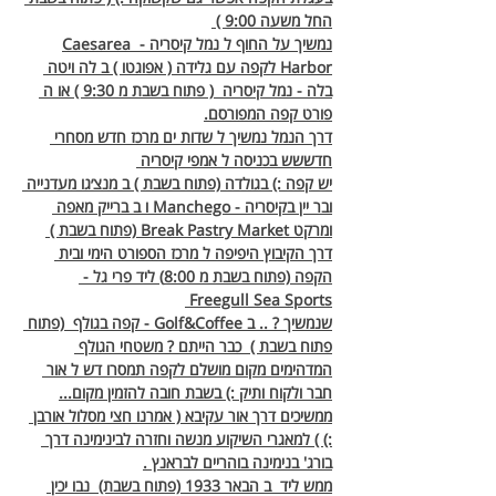
החל משעה 9:00 ) 
נמשיך על החוף ל נמל קיסריה - Caesarea 
Harbor לקפה עם גלידה ( אפוגטו ) ב לה ויטה 
בלה - נמל קיסריה  ( פתוח בשבת מ 9:30 ) או ה 
פורט קפה המפורסם.
דרך הנמל נמשיך ל שדות ים מרכז חדש מסחרי 
חדששש בכניסה ל אמפי קיסריה 
יש קפה :) בגולדה (פתוח בשבת ) ב מנצ׳גו מעדנייה 
ובר יין בקיסריה - Manchego ו ב ברייק מאפה 
ומרקט Break Pastry Market (פתוח בשבת ) 
דרך הקיבוץ היפיפה ל מרכז הספורט הימי ובית 
הקפה (פתוח בשבת מ 8:00) ליד פרי גל - 
Freegull Sea Sports 
שנמשיך ? .. ב Golf&Coffee - קפה בגולף  (פתוח 
פתוח בשבת )  כבר הייתם ? משטחי הגולף 
המדהימים מקום מושלם לקפה תמסרו דש ל אור 
חבר ולקוח ותיק :) בשבת חובה להזמין מקום...
ממשיכים דרך אור עקיבא ( אמרנו חצי מסלול אורבן 
:) ) למאגרי השיקוע מנשה וחזרה לבינימינה דרך 
בורג' בנימינה בוהריים לבראנץ .
ממש ליד  ב הבאר 1933 (פתוח בשבת)  נבו יכין 