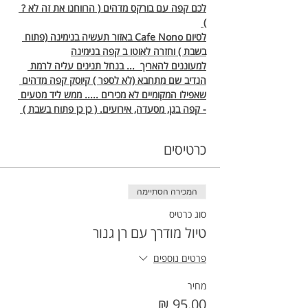
לכם קפה עם בורקס מדהים ( הרווחנו את זה לא ? 
) 
לסיום Cafe Nono באזור תעשיה בנימינה (פתוח 
בשבת ) וחזרה לאוטו ב קפה בנימינה
למעוננים להאריך  ... בנחל תנינים עליה לרמת 
הנדיב שם מתחבא (לא לספר ) קיוסק קפה מדהים 
שאפילו המקומיים לא מכירים ..... ממש ליד מטעים 
- קפה בגן, מסעדה, אירועים. ( כן כן פתוח בשבת ) 
כרטיסים
המכירה הסתיימה
סוג כרטיס
טיול מודרך עם רן גנור
פרטים נוספים
מחיר