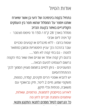
אודות הטיול
נתחיל בקפה בינימינה של רועי בן אשר שיארח 
אותנו ויספר על המסלול שהוא תפר בין העסקים 
הקולינריים באיזור בקעת הנדיב
מסלול באורך 28 ק"מ / 150 מ' טיפוס מצטבר  - 
קל ויפה ליום אביבי
שטוח ברובו - ללא סינגלים או קטעים טכניים
עובר בהרבה נק' עניין היסטוריות וכמובן כמתואר 
למטה - גם בתי קפה לא חסר....
נדגום רק קפה אחד או שניים ואת שאר בתי הקפה 
נרשום לעצמינו לפעם הבאה...
המעוניינים - ניתן לסיים בחומוס מצויין הסמוך לנק' 
ההתחלה/סיום
יש להביא אופניי הרים תקינים, קסדה, כפפות, 
משקפי שמש, מיים 2 ליטר, תיק גב/אוכף עם 
משאבה, פנימית וכלי תיקון.
לאירוע בפייסבוק לתמונות, טרמפים, שאלות, 
שיתופים והזמנת חברים לחץ פה
כל הנרשם לטיול מסכים לתנאי התקנון ותנאי 