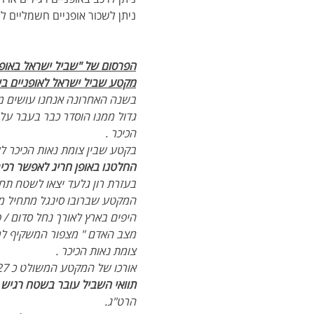
ניתן לשכור אופניים חשמליים לט
הפרסום של "שביל ישראל באופניים" ב
מקטע שביל ישראל לאופניים בין 
בשנה האחרונה אנחנו עושים מא
גדול ממנו הוסדר כבר בעבר על
הכיכר .
בקטע שבין צומת נאות הכיכר ל
החלטנו באופן חריג לאפשר רכי
בעזרת רון גלעד יצאו לשטח תחז
המקטע שברובו סינגל מתחיל ממ
היפים בארץ לאורך נחל סדום / 
מצב האדם " מצפור המשקיף למ
צומת נאות הכיכר .
אורכו של המקטע המשולט כ 27 קמ ולמרות שהוא נמצא באזור מישורי, השביל לא קל לרכיבה.
תוואי השביל עובר בשטח רגיש מ
הרט"ג.