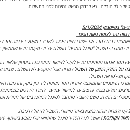
יול כולל הובלה - נא לבדוק מראש זמינות לפני התשלום.
פייסבוק 5/1/2024
נווה זהר לצומת נאות הכיכר 
מצים רבים לחבר את יישובי נאות הכיכר לשביל במקטע בין נווה זהר ל
 ידי מתנדבי השביל "סינגל חמרית" הושלם על ידי מקטע חדש שממשיך א
עין תמר אנחנו ממתינים עדיין לקבל לאישור ממערכת הביטחון שלאור ה
בה על החלק המוכן של השביל
 למרות שכל המקטע לא הושלם , שבוע שע
קו ושילטו את השביל.
רכז האופניים שהמועצה אזורית תמר מקימה ליד עין בוקק והרכיבה היא
פרצים. עולים בנחל פרצים עד למישור עמיעז , לאורך הדרכים במסומנות א
פעלי ים המלח. משם השביל מתחבר לסינגל המתנדבים של חמרית ועו
אוד אקולוגית !
 אושר לנו להסדיר סינגל שהתוואי שלו נקבע בשיתוף פע