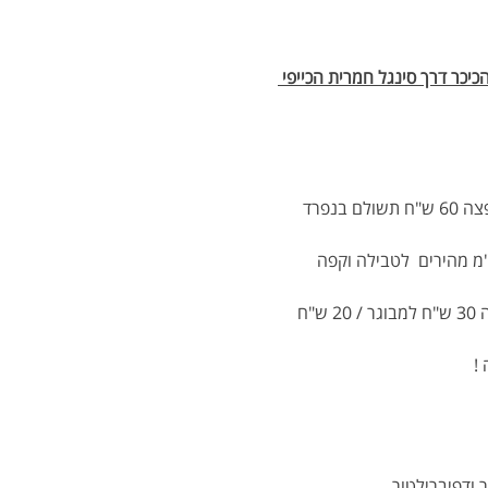
יכר דרך סינגל חמרית הכייפי 
נפגשים בעין תמר  לקפה ומאפה - משם הקפצה עצמית או עם מקפיצן לנווה זוהר לתחילת רכיבה (ההקפצה 60 ש"ח תשולם בנפרד 
 סינגל החדש דרך נחל פרצים וסינגל חמרית עד צומת נאות הכיכר 27 ק"מ - נמשיך עוד 8 ק"מ מהירים  לטבילה וקפה  
בדרך חזרה מי שלא ממהר לשבת יכול לעצור במרכז המבקרים של ים המלח ע"ש משה נובומייסקי (כניסה 30 ש"ח למבוגר / 20 ש"ח 
!
 ודפיברילטור