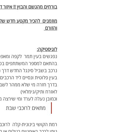
בורחים מהגשם והבוץ !! איזור 
מוזמנים  להכיר מקטע חדש של שב
והזורם 
לוגיסטיקה:
בהתאם למספר המשתתפים בטיו
בעין פלוטית ונסיים ליד הרכבי
לאזרח ותיק/גימלאי)
וכמובן נעלה לערד ומי שירצה מו
מתאים לרוכבי שבת 
רמת הקושי בינונית-קלה  לרוכבי
ניתן לרכב באופניים רגילים או