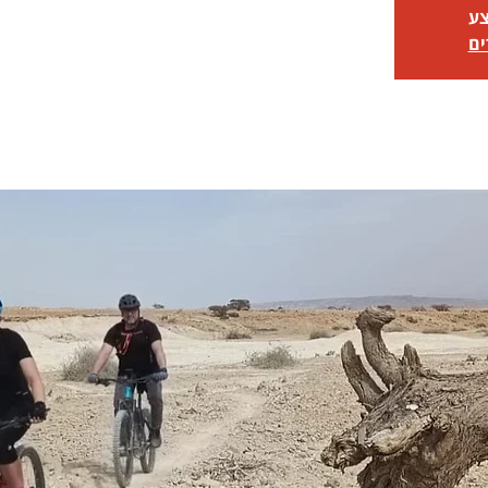
צע
ים