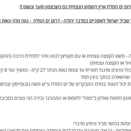
דרום ים המלח ארץ השמש הנצחית גם כשבצפון סוער וגשום !!
יל ישראל לאופניים במדבר יהודה - דרום ים המלח  - נווה זוהר-נאות הכ
ל או הקפצה עצמית)
נרכב בשביל
ם שהשארנו בבוקר בעין תמר
זמן לפתוח שולחן ב"מוזה" לחומוס או המבורגר ובירה הכי טובים בסביבה 
ם/ות בכושר סביר וניסיון מדברי 
 חשמליים - קבוצה מעורבת עם סבלנות והמתנה בצמתים ועם מכשירי קשר