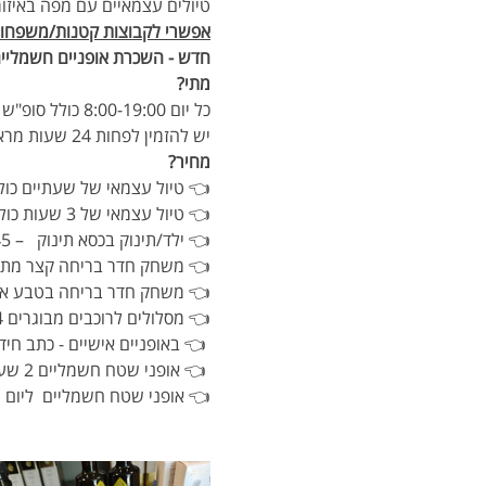
טיולים עצמאיים עם מפה באיזור 
אפשרי לקבוצות קטנות/משפחות עד 25 מבוגרים + 0
חדש - השכרת אופניים חשמליי
מתי? 
כל יום 8:00-19:00 כולל סופ"ש  - בתיאום מראש בלבד 
יש להזמין לפחות 24 שעות מראש לאחר בדיקת זמינות בווטסאפ 052-2588142
מחיר?
👈 טיול עצמאי של שעתיים כולל או
👈 טיול עצמאי של 3 שעות כולל אופניים וקסדה – 95 ש"ח
👈 ילד/תינוק בכסא תינוק   – 45 ש"ח
👈 משחק חדר בריחה קצר מתאים עם ילדים קטנים 5 ק"מ כולל כתב חידה 
👈 משחק חדר בריחה בטבע ארוך 12 ק"מ הכולל כתב חידה ומפת ניווט למסלול "מהכפר לקיבוץ"  
👈 מסלולים לרוכבים מבוגרים 4 שעות למקורות הירקון/ בני עטרות וילהלמה / מגדל צדק   – 115 ש"ח
 👈 באופניים אישיים - כתב חידה ו
 👈 אופני שטח חשמליים 2 שעות 210 ש"ח, 3 שעות 260 ש"ח   
👈 אופני שטח חשמליים  ליום שלם 60