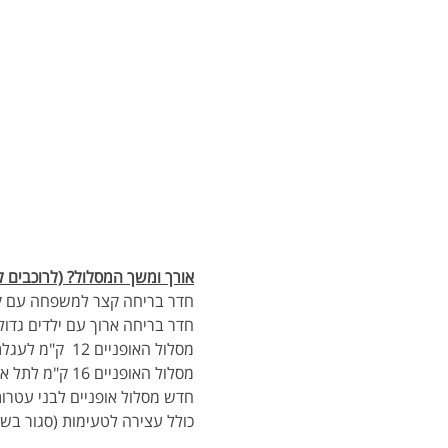
אורך ומשך המסלול? (לרוכבים ל
חדר בריחה קצר למשפחה עם קטנים: 5 ק"מ בכפר סירקין והמטעים סביב אפשר גם עם גלגלי עזר/
חדר בריחה ארוך עם ילדים גדולים: 12 ק"מ מהכפר לקיבוץ כולל שביל ישראל, שדות ומטעים כולל שבילי עפר (ש
מסלול האופניים 12  ק"מ לעגלת הקפה "לה בוסתן" במזור 3 שעות כולל הפסקה  בעגלה - 3 שעות
מסלול האופניים 16 ק"מ לתל אפק מקורות הירקון ובריכת הנופרים  - 4 שעות
כולל עצירה לטעימות (סגור בש