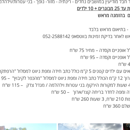
חבל מודיעין במושבים נחלים - רינתיה - מזור- נופך - בני עטרות/וילהלמ
1 ילדים
ם  בהזמנה מראש
פניים וקסדה – מחיר 75 ש"ח
ומפת ניווט למסלול "הרפתקאה בכפר"  – 75 ש"ח 
– 95 ש"ח  
מפה לחדר בריחה קצר/ארוך   – 50 ש"ח 
3 ש"ח