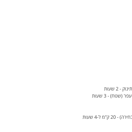
חדש מסלול אופניים לבני עטרות (וילהלמה), בארות יצחק, נופך, מזור (עגלת קפה), נחלים (2 מחלבות לבחירה) - 20 ק"מ ל-4 שעות  