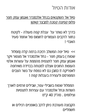
אודות הטיול
טיול אל השקנאים בנחל אלכסנדר ואגמון עמק חפר
פלוס קפיצה קטנה למבצר קאקון
בדרך לא נוותר על עגלת קפה מעולה - לקינוח
נחזור לרכבים הצמודים לחומוס פול אחמד סעיד
האגדי !
>> טיול יפה המשלב רכיבה ברמה קלה (מסלול
שטוח ) בעמק חפר - נחל אלכסנדר אל מצפור ויקר
ואגמון עמק חפר לתצפית מהממת על עשרות אלפי
העופות החונים אצלנו למנוחה בנדידה מאירופה
לאפריקה !! כמובן גם לא נפסח על גשר הצבים
המפורסם ולעצירה בעגלות קפה !
המסלול שטוח בשבילי עפר, שבילים זורמים לאורך
השדות ונחל אלכסנדר עם עצירות לתצפיות
וצילומים . סה"כ 40 ק"מ
הקבוצה מעורבת ניתן לרכב באופניים רגילים או
חשמליים