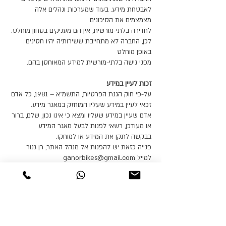
לאבטחת מידע. בעוד שמערכות ונהלים אלה
מצמצמים את הסיכונים
לחדירה בלתי-מורשית, אין הם מעניקים בטחון מוחלט.
לכן, החברה לא מתחייבת ששירותיה יהיו חסינים
באופן מוחלט
מפני גישה בלתי-מורשית למידע המאוחסן בהם.
זכות לעיין במידע
על-פי חוק הגנת הפרטיות, התשמ"א – 1981, כל אדם
זכאי לעיין במידע שעליו המוחזק במאגר מידע.
אדם שעיין במידע שעליו ומצא כי אינו נכון, שלם, ברור
או מעודכן, רשאי לפנות לבעל מאגר המידע
בבקשה לתקן את המידע או למוחקו.
פנייה כזאת יש להפנות אל מנהל האתר, רן גנור
למייל
ganorbikes@gmail.com
או בדואר רגיל
אל: רן גנור, מאג פרוייקטים ויזמות בע"מ, האילנות 20
כפר סירקין 4993500 ישראל
בנוסף, אם המידע שבמאגרי החברה משמש לצורך
פניה אישית אליך,
הנך זכאי על-פי חוק הגנת הפרטיות, התשמ"א- 1981