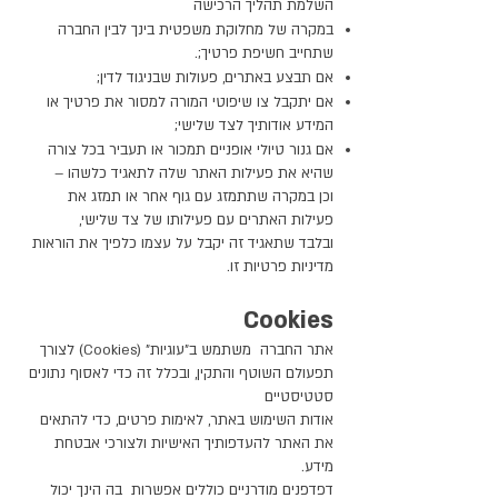
השלמת תהליך הרכישה
במקרה של מחלוקת משפטית בינך לבין החברה
שתחייב חשיפת פרטיך;.
אם תבצע באתרים, פעולות שבניגוד לדין;
אם יתקבל צו שיפוטי המורה למסור את פרטיך או
המידע אודותיך לצד שלישי;
אם גנור טיולי אופניים תמכור או תעביר בכל צורה
שהיא את פעילות האתר שלה לתאגיד כלשהו –
וכן במקרה שתתמזג עם גוף אחר או תמזג את
פעילות האתרים עם פעילותו של צד שלישי,
ובלבד שתאגיד זה יקבל על עצמו כלפיך את הוראות
מדיניות פרטיות זו.
Cookies
אתר החברה משתמש ב"עוגיות" (Cookies) לצורך
תפעולם השוטף והתקין, ובכלל זה כדי לאסוף נתונים
סטטיסטיים
אודות השימוש באתר, לאימות פרטים, כדי להתאים
את האתר להעדפותיך האישיות ולצורכי אבטחת
מידע.
דפדפנים מודרניים כוללים אפשרות בה הינך יכול