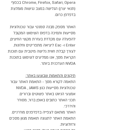
Chrome, Firefox, Safari, Opera בכפוף
(תנאי יצרן) הגלישה במצב נגישות מומלצת
בדפדפן כרום.
האתר מספק מבנה סמנטי עבור טכנולוגיות
מסייעות ותמיכה בדפוס השימוש המקובל
להפעלה עם מקלדת בעזרת מקשי החיצים,
Enter ו- Esc ליציאה מתפריטים וחלונות.
לצורך קבלת חווית גלישה מיטבית עם תוכנת
הקראת מסך, אנו ממליצים לשימוש בתוכנת
NVDA העדכנית ביותר.
תיקונים והתאמות שבוצעו באתר:
התאמה לקורא מסך - התאמת האתר עבור
טכנולוגיות מסייעות כגון NVDA , JAWS
אמצעי הניווט באתר פשוטים וברורים.
תכני האתר כתובים באופן ברור, מסודר
והיררכי.
האתר מותאם לצפייה בדפדפנים מודרניים.
התאמת האתר לתצוגה תואמת מגוון מסכים
ורזולוציות.