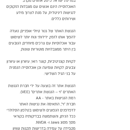
במדינת ישראל כ-20 אחוזים מקרב
האוכלוסייה הינם אנשים עם מוגבלות הזקוקים
לנגישות דיגיטלית, על מנת לצרוך מידע
ושירותים כללים.
הנגשת האתר של גנור טיולי אופניים, נועדה
להפוך אותו לזמין, ידידותי ונוח יותר לשימוש
עבור אוכלוסיות עם צרכים מיוחדים, הנובעים
בין היתר ממוגבלויות מוטוריות שונות,
לקויות קוגניטיביות, קוצר רואי, עיוורון או עיוורון
צבעים, לקויות שמיעה וכן אוכלוסייה הנמנית
על בני הגיל השלישי.
הנגשת אתר זה בוצעה על ידי חברת הנגשת
האתרים "וי – הנגשת אתרים" (VEE).
רמת הנגישות באתר - AA
חברת "וי", התאימה את נגישות האתר
לדפדפנים הנפוצים ולשימוש בטלפון הסלולרי
ככל הניתן, והשתמשה בבדיקותיה בקוראי
מסך מסוג Jaws ו- NVDA.
מקפידה על עמידה בדרישות תקנות שוויון