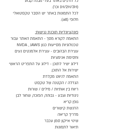
כל הדפים באתר בעלי מבנה קבוע
(1H/2H/3H וכו').
לכל התמונות באתר יש הסבר טקסטואלי
חלופי (alt).
פונקציונליות תוכנת נגישות:
התאמה לקורא מסך - התאמת האתר עבור
טכנולוגיות מסייעות כגון NVDA , JAWS
עצירת הבהובים - עצירת אלמנטים נעים
וחסימת אנימציות
דילוג ישיר לתוכן - דילוג על התפריט הראשי
ישירות אל התוכן.
התאמה לניווט מקלדת
הגדלה / הקטנה של טקסט
ריווח בין אותיות / מילים / שורות
ניגודיות וצבע - גבוהה, הפוכה, שחור לבן
גופן קריא
הדגשת קישורים
מדריך קריאה
שינוי אייקון סמן עכבר
תיאור לתמונות