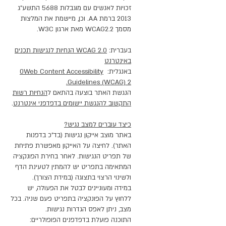
זכויות לאנשים עם מוגבלות 5688 התשע"ג
2013 ברמת AA. וכן, מיישמת את המלצות
מסמך WCAG2.2 מאת ארגון W3C.
בעברית:
WCAG 2.0 הנחיות לנגישות תכנים
באינטרנט
באנגלית:
Web Content Accessibility
0
Guidelines (WCAG) 2.
הנגשת האתר בוצעה בהתאם ל
הנחיות רשות
התקשוב להנגשת יישומים בדפדפני אינטרנט
.
כיצד עוברים למצב נגיש?
באתר מוצב אייקון נגישות (בד"כ בדפנות
האתר). לחיצה על האייקון מאפשרת פתיחת
של תפריט הנגישות. לאחר בחירת הפונקציה
המתאימה בתפריט יש להמתין לטעינת הדף
ולשינוי הרצוי בתצוגה (במידת הצורך).
במידה ומעוניינים לבטל את הפעולה, יש
ללחוץ על הפונקציה בתפריט פעם שניה. בכל
מצב, ניתן לאפס הגדרות נגישות.
התוכנה פועלת בדפדפנים הפופולריים: