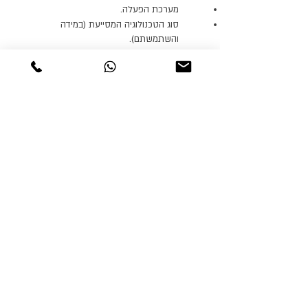
מערכת הפעלה.
סוג הטכנולוגיה המסייעת (במידה
והשתמשתם).
גנור טיולי אופניים תעשה ככל יכולה על מנת
להנגיש את האתר בצורה המיטבית ולענות
לפניות בצורה המקצועית והמהירה ביותר.
רכז נגישות:
רן גנור
052-2588142
ganorbikes@gmail.com
תאריך עדכון הצהרת נגישות (16.7.2023)
טיולי אופניים
טורינג
טיולי אופניים בשטח
טיולי אופניים בכביש
טיולי אופניים למתחילים
טיולי אופניים למשפחות
מסמכי מדיניות