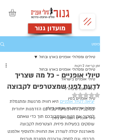
מועדון גנור
פוסט
טיולים ומסלולי אופניים בארץ ובחול
זמן קריאה 2 דקות
טיולים ומסלולי אופניים בארץ ובחול
טיולי אופניים - כל מה שצריך
טיולי אופניים בישראל
לדעת לפני שמצטרפים לקבוצה
טיולי אופניים בחו"ל
דירוג של NaN מתוך 5 כוכבים
טיול אופניים בסין
יציאה לטיול אופניים
 היא חוויה מרגשת ומתגמלת 
מסלול אופניים סין שנחאי בייג'ין
במקביל, והיא מציעה עבורכם הזדמנות ייחודית 
לחקור את הנוף שמסביבכם תוך כדי שאתם 
טיול אופניים חשמליים בסין
עוסקים בפעילות פיזית. הצטרפות לקבוצה 
מאורגנת יכולה לשדרג את החוויה ולהוסיף אלמנט 
חברתי, וגם לספק עבורכם מסגרת מובנית 