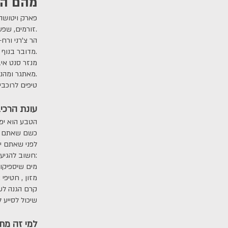
מהם הא
פארק ויטושה 
זורמים, שפע של טבע, מים ואגמים.
הר צ'רני ורח
מדובר בנוף מרהיב שיגרום לכם להתפעל וליהנות מיופיו ועוצמתו הרבה.
מנזר סנט איב
מאתגר ומהנה במיוחד, בו רוכבי האופניים יכולים ליהנות מאתר ייחודי, לצידו של טבע פראי ומיוחד.
טיפים לרוכבי
עונת הרכי
הטבע הוא יפה 
כשם שאתם מ
לפני שאתם יו
חשוב להגיע מוכנים ולהצטייד היטב ב:
מים שיספיקו 
מזון , חטיפי 
קרם הגנה לש
מפה או מכשיר ניווט עם S
?למי זה מת