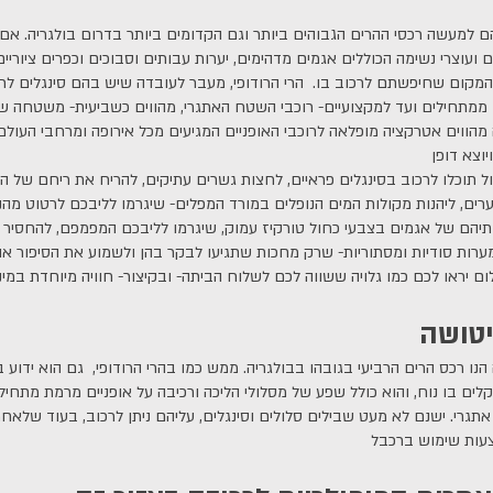
הם למעשה רכסי ההרים הגבוהים ביותר וגם הקדומים ביותר בדרום בולגריה. א
ם ועוצרי נשימה הכוללים אגמים מדהימים, יערות עבותים וסבוכים וכפרים ציוריים
המקום שחיפשתם לרכוב בו. הרי הרודופי, מעבר לעובדה שיש בהם סינגלים לר
 ממתחילים ועד למקצועיים- רוכבי השטח האתגרי, מהווים כשביעית- משטחה של
הווים אטרקציה מופלאה לרוכבי האופניים המגיעים מכל אירופה ומרחבי העולם 
 תוכלו לרכוב בסינגלים פראיים, לחצות גשרים עתיקים, להריח את ריחם של ה
רים, ליהנות מקולות המים הנופלים במורד המפלים- שיגרמו לליבכם לרטוט מהנ
ותיהם של אגמים בצבעי כחול טורקיז עמוק, שיגרמו לליבכם המפמפם, להחסיר 
מערות סודיות ומסתוריות- שרק מחכות שתגיעו לבקר בהן ולשמוע את הסיפור אוד
יטושה
הנו רכס הרים הרביעי בגובהו בבולגריה. ממש כמו בהרי הרודופי, גם הוא ידוע ב
לים בו נוח, והוא כולל שפע של מסלולי הליכה ורכיבה על אופניים מרמת מתחיל
תגרי. ישנם לא מעט שבילים סלולים וסינגלים, עליהם ניתן לרכוב, בעוד שלאח