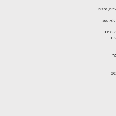
פים, נחלים
 ללא ספק
ל רכיבה
ר
נים