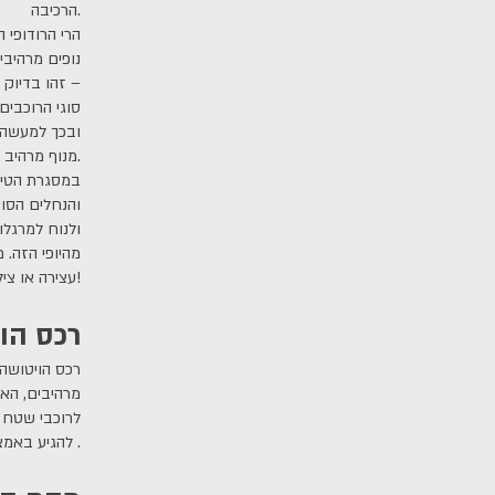
הרכיבה.
הרי הרודופי 
נופים מרהיבי
– זהו בדיוק 
סוגי הרוכבים
ובכך למעשה מ
מנוף מרהיב ויוצא דופן.
במסגרת הטיול
והנחלים הסוע
ולנוח למרגל
מהיופי הזה. 
עצירה או צילום יראו לכם כמו גלויה ששווה לכם לשלוח הביתה- ובקיצור- חוויה מיוחדת במינה!
רכס הו
רכס הויטושה 
מרהיבים, האק
לרוכבי שטח א
להגיע באמצעות שימוש ברכבל .