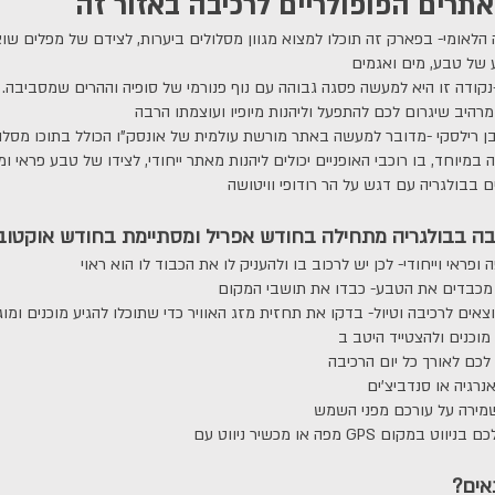
תרים הפופולריים לרכיבה באזור זה
הלאומי- בפארק זה תוכלו למצוא מגוון מסלולים ביערות, לצידם של מפלים שוצ
-נקודה זו היא למעשה פסגה גבוהה עם נוף פנורמי של סופיה וההרים שמסביבה.
ן רילסקי -מדובר למעשה באתר מורשת עולמית של אונסק"ו הכולל בתוכו מסלו
ם בבולגריה עם דגש על הר רודופי וויטושה
בה בבולגריה מתחילה בחודש אפריל ומסתיימת בחודש אוקטוב
ופראי וייחודי- לכן יש לרכוב בו ולהעניק לו את הכבוד לו הוא ראוי
כבדים את הטבע- כבדו את תושבי המקום
צאים לרכיבה וטיול- בדקו את תחזית מזג האוויר כדי שתוכלו להגיע מוכנים ומוג
לכם לאורך כל יום הרכיבה
אנרגיה או סנדביצ'ים
מירה על עורכם מפני השמש
GP שיכול לסייע לכם בניווט במקום
אים