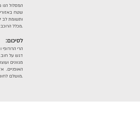
המסלול הנו מ
שטח באזורים 
ותשומת לב לק
מכלל הרוכבים ניתנים להתאמה לקבוצה ולרמתה, כך שניתן להתאים את דרגת הקושי כמעט לכולם.
:לסיכום
הרי הרודופי 
דגש על חובבי
מגוונים ועוצ
האופניים. אז
מושלם לחופשת רכיבה על אופניים.