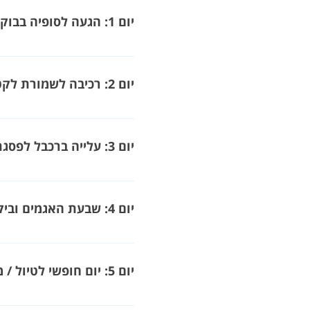
יום 1: הגעה לסופיה בבוקר והעברה לבורביץ
הרכבת אופניים ואם יהיה זמן נ
יום 2: רכיבה לשמורת לקטיקה
יום 3: עלייה ברכבל לפסגת השטינקובו
יום 4: שבעת האגמים וביקור במרחצאות טרמליים
יום 5: יום חופשי לטיול / מנוחה / שופינג
(אפשר להמיר לרכיבה במקום)