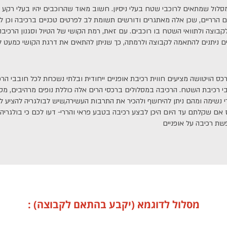
סלול שמתאים לרוכבי שטח בעלי ניסיון. חשוב מאוד שהרוכבים יהיו בעלי רקע 
הרריים, שכן אלה מאתגרים ודורשים תשומת לב לפרטים טכניים ברכיבה וכן ליכ
בוצה ולתוואי השטח בו רוכבים. עם זאת, רמת הקושי של הטיול וסגנון הרכיב
ורכס הויטושה מציעים חווית רכיבת אופניים ייחודית ובלתי נשכחת לכל חובבי הר
 רכיבת השטח. הרכיבה במסלולים ברכסי הרים אלה כוללת נופים מרהיבים, מס
רי נשימה ומהם ניתן להיחשף ולהכיר את התרבות העשירה,שיש לבולגריה להציע לת
 אם שקלתם עד היום היכן לבצע רכיבה בטבע פראי והררי- דעו לכם כי בולגריה 
מסלול לדוגמא (יקבע בהתאם לקבוצה) :