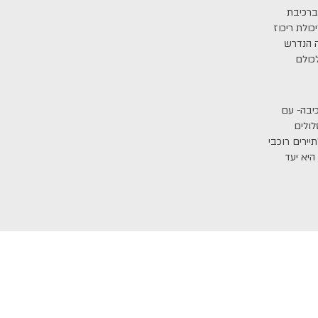
ברכיבת
ולת ריכוז
ה הנדרש
כיבה- עם
לולים
יירים רוכבי
היא יעד