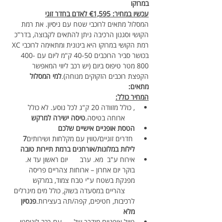
במרוקו
עכשיו במחיר: €1,595 לאדם בחדר זוגי
המסלול מתאים לרוכבי שטח עם ניסיון. את רמת 
הקושי וסגנון הרכיבה ניתן להתאים לקבוצה, בדר"כ 
רמת הקושי במרוקו היא בינונית ומתאימה לרוכבי XC 
בכושר סביר הרוכבים 40-50 ק"מ ליום עם 400-
800 מטר טיפוס ביום (יש רכב ליווי המאפשר 
הקפצת רוכבים הזקוקים מנוחה).
למי המסלול 
מתאים:  
המחיר כולל:
, כולל מזוודה 20 ק"ג לכל נוסע. לא כולל 
     ארוחה בטיסה.
טיסה ישירה למרקש
הטסת אופניים אישיים שלכם
 חדרים זוגיים/טווין עם מקלחות ושירותים
7 
לילות במלונות/אורחנים ברמת תיירות טובה 
אירוח ע"ב 
 מא. ערב      יום ראשון עד א. 
בוקר יום אחרון – ארוחות צהריים פריסה 
מפנקת בשטח ע"י טבח צמוד, במרקש 
     צהריים במסעדה בשוק, כולל מים מינרלים 
לרכיבות, חטיפים, קפה/תה בעצירות.
פנסיון 
מלא
טיול אופניים מודרך של 
     עם רכב לוגיסטי 