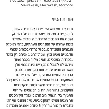
21 באוק׳ 2021, 16:00 – 29 באוק׳ 2021, 5:00
Marrakesh, Marrakesh, Morocco
אודות הטיול
גנורבייקס ואיסתא הייק אנד בייק מזמינה אתכם 
למסע, שונה מכל מה שהכרתם. בטיולנו למרוקו 
נפגוש את התרבות הברברית הייחודית ששרדה 
בזכות שמירה על המנהגים העתיקים, בהרי האטלס 
הגבוהים והמבודדים. בטיול נחלוף בכפרים שכוחי 
אל בנויים מטיט ובוץ  שניתן להגיע אליהם רק ברגל 
, בפרדות ובאופניים. הטיול מלווה בטבח צמוד 
שידאג לנו למאכלים מקומיים ולינה בבתי מלון 
והארחה נוחים עם ארוחת בוקר וערב בסגנון 
הברברי. הנופים המדהימים של הרי האטלס 
והעמקים ונהרות החוצים אותם ילוו אותנו לאורך כל 
ימי הטיול, בהם נרכב מכפר לכפר. נבקר בבתי 
המקומיים, נחווה את החיים הפשוטים של "ימי 
התנ"ך" בלי חשמל ומים זורמים, נלמד איך מכינים 
תה מנטה אמיתי וקוסקוס ביתי. טיול אותנטי ומיוחד, 
בהובלת רן גנור שהדריך 5 טיולים אופניים מוצלחים 