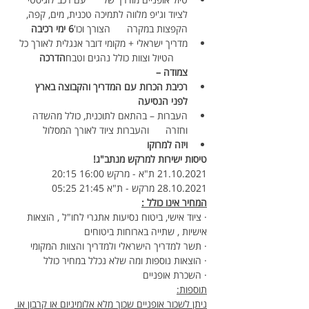
לציוד וג'יפ מלווה לתמיכה טכנית, מים, קפה, 
הקפצות במקרה      הצורך וכו'
6 ימי רכיבה
מדריך ישראלי + מקומי דובר אנגלית לאורך כל 
     הטיול וצוות כולל נהגים וטבח
הדרכה 
צמודה – 
רכיבת הכרות עם המדריך והקבוצה בארץ 
לפני הנסיעה
העברות – בהתאם לתוכנית, כולל מהשדה 
וחזרה      והעברות ציוד לאורך המסלול
ויזה למרוקו
טיסות ישירות למרקש מנתב"ג!
21.10.2021 ת"א - מרקש 16:00 20:15
28.10.2021 מרקש - ת"א 21:45 05:25
המחיר אינו כולל :
· ציוד אישי, ביטוח נסיעות אתגרי לחו"ל , הוצאות 
אישיות , שתייה בארוחות ביטוחים
· תשר למדריך הישראלי ולמדריך והצוות המקומי
· הוצאות נוספות ומה שלא נכלל במחיר כולל
· השכרת אופניים
תוספות:
ניתן לשכור אופניים שכוך מלא אלומיניום או קרבון או 