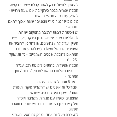
להמשיך לתשלום רק לאחר קבלת אישור לבקשה
הובלה עצמית מכפר סירקין בתיאום שעה מראש - 
להגיע עם רכב / מנשא מתאים 
מיקום בוייז "גנור טיולי אופניים" שעת איסוף לתאם 
בווטסאפ
יש אפשרות לצאת לרכיבה מהמקום ישירות 
למסלולים בשביל ישראל לכיוון הירקון , יער ראש 
העיין, יער קולה / נחשונים, או לחלופין להוביל את 
האופניים למסלול משלכם (יש להגיע עם רכב 
המתאים להובלת אופנים חשמליים) - כל זוג שוקל 
כ25 ק"ג
הובלה אפשרית  בהתאם לזמינות רכב, עגלה 
בתוספת תשלום בהתאם למרחק / כמות / זמן 
המתנה -
   עד 8 זוגות להובלה בעגלה
 עבור 
כל 
זוג אופניים יש להשאיר פיקדון תעודת 
זהות / רישיון נהיגה וכרטיס אשראי
האופניים יסופקו עם פנימית, משאבה וקסדה
חילוץ או תיקון בשטח - במידה ואפשרי - בתוספת 
תשלום
להשכרה מעל יום אחד  יסופק גם מטען חשמלי 