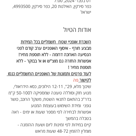
01 בפבר׳ 2024, 7:00
כפר סירקין, האילנות 20, כפר סירקין, 4993500,
ישראל
אודות הטיול
השכרת אופניי שטח  חשמליים בכל המידות
מבצע חורף - איסוף האופניים ערב קודם לפני 
הנסיעה הארוכה דרומה - ללא תוספת מחיר!
אפשרות החזרה גם מוצ"ש או א' בבוקר - ללא 
תוספת מחיר !
לעוד פרטים ותמונות של האופניים החשמליים כנסו 
לקישור 
פה
שיכוך מלא, 29", 12-11 הילוכים, כסא הידראולי, 
מנוע חזק וסוללה טעונה שמספיקה ל50-100 ק"מ 
בדר"כ בהתאם לתנאי השטח, משקל הרוכב, כושר 
גופני  ומידת השימוש בעוצמת המנוע
אפשרות לבחירה לפי מספר שעות או ימים - ראה 
בטבלה בהמשך
קיים במידות לפי זמינות ליום ושעת ההזמנה - 
מומלץ להזמין 48-72 שעות מראש