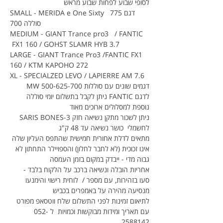
לסופי שבוע לפחות שבוע מראש
SMALL - MERIDA e One Sixty  דגם 775 
 סוללה 700
MEDIUM - GIANT Trance pro3   / FANTIC 
 FX1 160 / GOHST SLAMR HYB 3.7
LARGE - GIANT Trance Pro3 /FANTIC FX1 
160 / KTM KAPOHO 272
XL - SPECIALZED LEVO / LAPIERRE AM 7.6 
דגמים שונים עם סוללות 500-625-700 MW
לדגם FANTIC ניתן לקבל בתשלום יומי סוללה 
נוספת למסלולים ארוכים מאוד
ניתן לשכור מתקן נשיאה חזק SARIS BONES-3 
לחשמלי  כושר נשיאה עד 48 ק"ג
מתאים לדלת אחורית חמישית שהתפס העליון שלה 
אינו זכוכית (לא לחבר לחלון) והספויילר התחתון לא 
גבוה מדי - ייבדק במקום בזמן העמסה
אחריות הובלה ונשיאה ברכב על הלקוח בלבד - 
סעו בזהירות, עם מספר /  לוחית רישוי והימנעו 
מנסיעה מהירה על באמפרים בכביש
לתיאום זמינות לפני התשלום שלח ווטסאפ מפורט 
עם תאריך ומידות מבוקשות וכמויות  ל 052-
2588142 