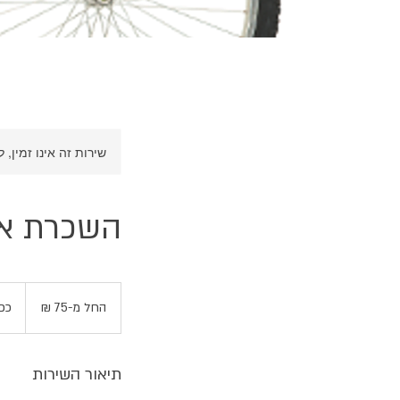
שירות זה אינו זמין, 
השכרת אופ
החל
מ-75
החל מ-‏75 ‏₪
כפר
שקלים
חדשים
תיאור השירות