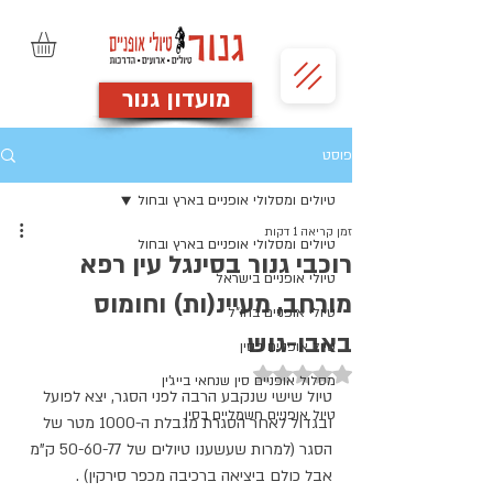
מועדון גנור
פוסט
טיולים ומסלולי אופניים בארץ ובחול
זמן קריאה 1 דקות
טיולים ומסלולי אופניים בארץ ובחול
רוכבי גנור בסינגל עין רפא
טיולי אופניים בישראל
מורחב, מעיינ(ות) וחומוס
טיולי אופניים בחו"ל
באבו-גוש
טיול אופניים בסין
דירוג של NaN מתוך 5 כוכבים
מסלול אופניים סין שנחאי בייג'ין
טיול שישי שנקבע הרבה לפני הסגר, יצא לפועל 
טיול אופניים חשמליים בסין
ובגדול לאחר הסגרת מגבלת ה-1000 מטר של 
הסגר (למרות שעשענו טיולים של 50-60-77 ק"מ 
אבל כולם ביציאה ברכיבה מכפר סירקין) .