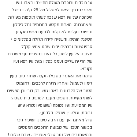
16 רוכבים ורוכבת מעולה התייצבו באבו גוש 
ואחרי תדריך יצאנו למסלול של 25 ק"מ בסינגל 
היפהפה של עין רפא שזכה לשתי תוספות מעולות 
ומאתגרות:  האחת מקטע בתחתית נחל כיסלון 
וטיפוס בעליות לא קלות לגבעת מייש ומקטע 
הסינגל הותיק, והשנייה ירידה תלולה בסללומים / 
סרפנטינות וברמים יפים שבנו אנשי קק"ל   
מצובה אל עין לימון, כל זאת בתצפית נוף משכרת 
של הרי ירושליים ועמק כסלון מעל עיו רפא ועין 
נקובא.
סיימנו את האתגר בטבילה וקפה שחור טוב בעין 
לימון (לעמור) ואחריו חזרה לרכבים ולחומוס 
הטוב של הלבנונית באבו גוש. רק דורי ורן המשיכו 
לשתי מעיינות נוספים מעבר למושב בית נקופה: 
עין המסייעת ועין נקופה (ששופץ ונקרא ע"ש 
גרוסמן וגולשיין שנפלו בלבנון).
טיול מאתגר אך עם הרבה סיפוק ושיפור ניכר 
בכושר הטכני של קבוצת הרוכבים המנוסים 
והמאותגרים של גנור טיולי אופניים . שבת שלום !