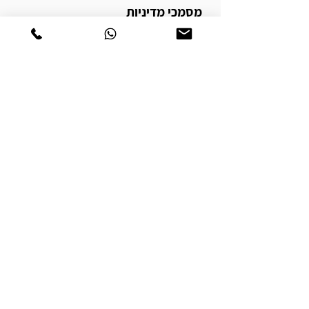
מסמכי מדיניות
תקנון ותנאי שימוש
הצהרת נגישות
מדיניות פרטיות
הרשמה לאתר
|
המלצות
רוצה לקבל עדכונים על הפעילות?
שם מלא
*
טלפון
*
אימייל
*
אשמח להתעדכן בהודעות במייל,  ו - 