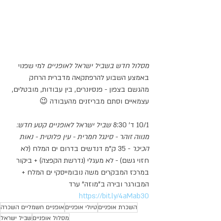
מסלול חדש בשביל ישראל לאופניים
 למי שפנוי 
באמצע השבוע להרפתקאה מדברית הרחק 
מהגשם בצפון - פנסיונרים, בין עבודות, מובטלים, 
עצמאיים וסתם מבריזנים מהעבודה 😉
10/1 ד' 8:30 
שביל ישראל לאופניים קטע חדש:  
מנווה זוהר - סינגל חמרית - עין פלוטית - נאות 
הכיכר
 - 35 ק"מ דנדשים בדרום ים המלח (לא 
חזוי גשם) - לא מעגלי (נדרשת הקפצה) + ביקור 
במרכז המבקרים משה נובומייסקי ים המלח + 
המבורגר ובירה ב"מוזה" ערד 
https://bit.ly/4aMab3O
השכרת אופניים
טיולי אופניים
אופניים חשמליים השכרה
מסלול אופניים
שביל ישראל