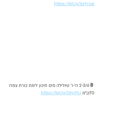
https://bit.ly/3qYrvxl
🍍2-3/6 ה'-ו' טיולילה מים תיכון לימת כנרת צמח 
70ק"מ 
https://bit.ly/38yj7hJ