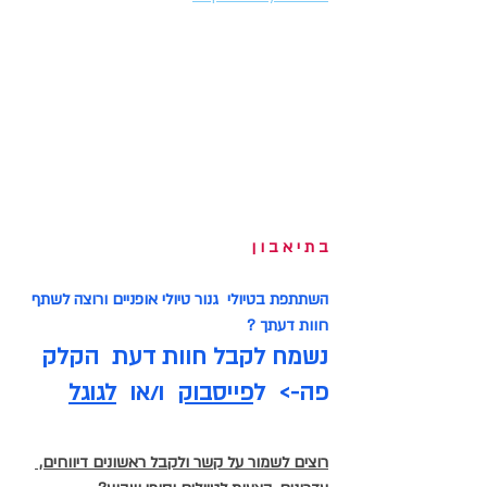
ב ת י א ב ו ן 
השתתפת בטיולי  גנור טיולי אופניים ורוצה לשתף 
חוות דעתך ? 
נשמח לקבל חוות דעת  הקלק 
פה->  ל
פייסבוק
 ו/או  
לגוגל
רוצים לשמור על קשר ולקבל ראשונים דיווחים, 