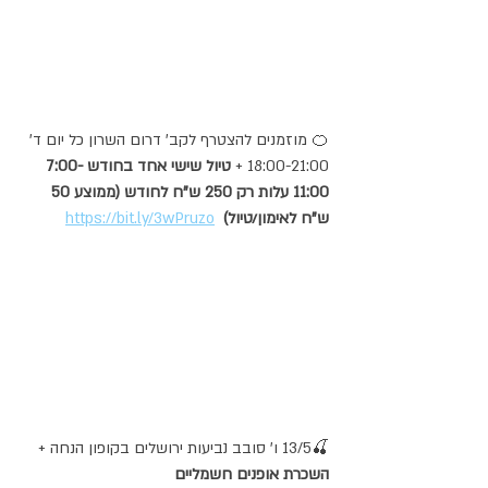
🍊 מוזמנים להצטרף לקב' דרום השרון כל יום ד' 
18:00-21:00 + 
טיול שישי אחד בחודש 7:00-
11:00 עלות רק 250 ש"ח לחודש (ממוצע 50 
ש"ח לאימון/טיול) 
https://bit.ly/3wPruzo
🍒13/5 ו' סובב נביעות ירושלים בקופון הנחה + 
השכרת אופנים חשמליים