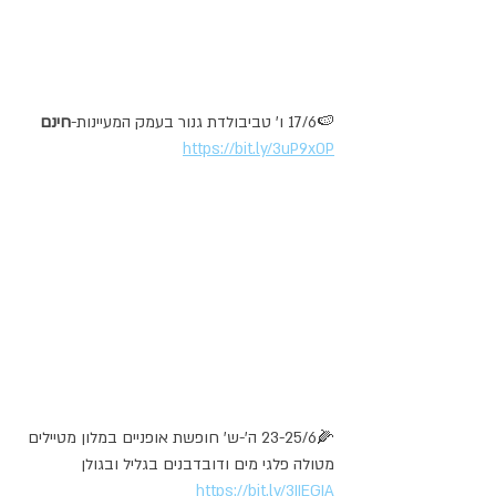
🍉17/6 ו' טביבולדת גנור בעמק המעיינות-
חינם
https://bit.ly/3uP9xOP
🌽23-25/6 ה'-ש' חופשת אופניים במלון מטיילים 
מטולה פלגי מים ודובדבנים בגליל ובגולן  
https://bit.ly/3IIEGIA