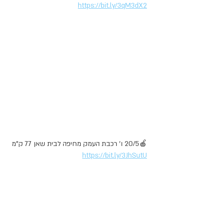
https://bit.ly/3qM3dX2
🍎20/5 ו' רכבת העמק מחיפה לבית שאן 77 ק"מ 
https://bit.ly/3JhSutU