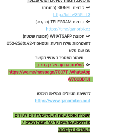
עדכונים, הצעות לטיולים וסופי שבוע?
📯 קבוצת SIGNAL (פתוחה)  
http://bit.ly/35SlLL3
📯 קבוצת TELEGRAM (שקטה) 
https://t.me/ganorbikez
📯 
תפוצת WHATSAPP (תפוצה שקטה)  
להצטרפות שלח הודעת ווטסאפ ל-052-2588142 
עם שם מלא  
      ושמור המספר באנשי הקשר   
📯 
לשליחת הודעה אל רן גנור ב-
WhatsApp. ‏
https://wa.me/message/7OO7T
W7QODDTJ1 
לרשימת הטיולים המלאה היכנסו   
https://www.ganorbikes.co.il
השכרת אופני שטח חשמליים/רגילים לטיולים 
מודרכים/עצמאיים עד 40 זוגות רגילים / 
חשמליים לקבוצות