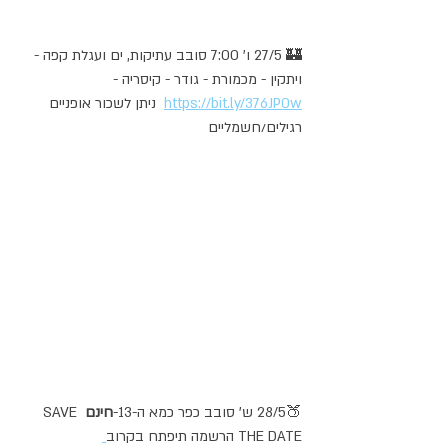
🏰 27/5 ו' 7:00 סובב עתיקות, ים ועגלת קפה - 
ויתקין - מכמורת - גודר - קיסריה - 
https://bit.ly/376JP0w
  ניתן לשכור אופניים 
רגילים/חשמליים
🍑28/5 ש' סובב כפר כמא ה-13-
חינם
 SAVE 
THE DATE הרשמה תיפתח בקרוב