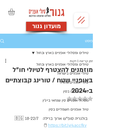
מועדון גנור
פוסט
טיולים ומסלולי אופניים בארץ ובחול
זמן קריאה 1 דקות
טיולים ומסלולי אופניים בארץ ובחול
מוזמנים להצטרף לטיולי חו"ל
טיולי אופניים בישראל
באופניי שטח / טורינג קבוצתיים
טיולי אופניים בחו"ל
ב-2024
טיול אופניים בסין
דירוג של NaN מתוך 5 כוכבים
מסלול אופניים סין שנחאי בייג'ין
טיול אופניים חשמליים בסין
🇧🇬 18-22/7    בולגריה סופ"ש ארוך ברילה
 🖱️ 
https://bit.ly/4accfkv