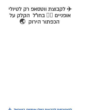
✈️ לקבוצת ווטסאפ רק לטיולי 
אופניים 🚴‍♀️ בחו"ל  הקלק על 
הכפתור הירוק  🌏
להצטרפות לקבוצת טיולי אופניים בישראל  🚴 