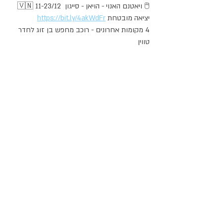
🇻🇳 11-23/12  ויאטנם האנוי - הויאן - סייגון 🖱️
 יציאה מובטחת
https://bit.ly/4akWdFr
4 מקומות אחרונים - רוכב מחפש בן זוג לחדר 
טווין