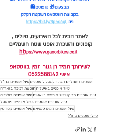
מבצעים🎁 קופונים🛍️ 
בקבוצת הווטסאפ השקטה הקלק 
פה
https://bit.ly/3pes6gL
לאתר הבית לכל האירועים, טיולים , 
קופונים והשכרת אופני שטח חשמליים  
ht
tps://www.ganorbikes.co.il
לשירותך תמיד רן גנור  זמין בווטסאפ 
אישי 0522588142
אופניים חשמליים השכרה
מסלול אופניים
טיול אופניים בחו''ל
טיול אופניים באיטליה
חופשת רכיבה בגארדה
טיול אופניים מרוקו
וטיול אופניים בויאטנם
טיול אופניים בולגריה
טיול אופניים אוסטריה
טיול אופניים פורטוגל
טיול אופניים קמינו סנטיאגו
טיול אופניים קפריסין
טיולי אופניים בחו"ל