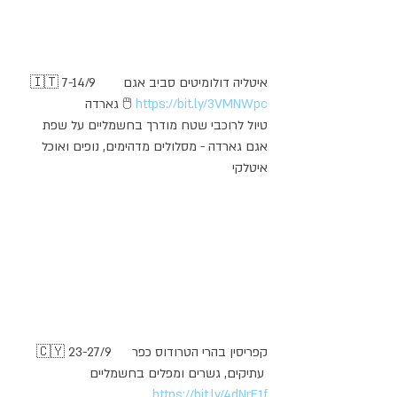
🇮🇹 7-14/9       איטליה דולומיטים סביב אגם 
https://bit.ly/3VMNWpc
גארדה 🖱️ 
טיול לרוכבי שטח מודרך בחשמליים על שפת 
אגם גארדה - מסלולים מדהימים, נופים ואוכל 
איטלקי
🇨🇾 23-27/9     קפריסין בהרי הטרודוס כפר 
עתיקים, גשרים ומפלים בחשמליים 
https://bit.ly/4dNrF1f