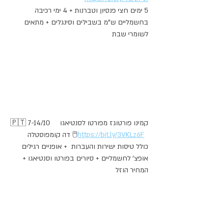
5 ימים חצי פנסיון וטברנות + 4 ימי רכיבה 
בחשמליים ש"מ בשבילים וסינגלים + מתאים 
לשומרי שבת    
🇵🇹 7-14/10    קמינו פורטוגז מפורטו לסנטיאגו 
https://bit.ly/3VKLz6F
דה קומפוסטלה 🖱️
כולל טיסות ישירות והעברות  + אופניים רגילים 
אופצ' לחשמליים + סיורים בפורטו וסנטיאגו + 
המחיר הוזל