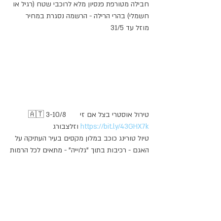
חבילה מטורפת פנסיון מלא לרוכבי שטח (רגיל או 
חשמלי) בהרי הרילה - הרשמה נסגרת במחיר 
מוזל עד 31/5
🇦🇹 3-10/8      טירול אוסטרי בצל אם זי 
https://bit.ly/43GHX7k
וזלצבורג 
טיול טורינג כוכב במלון מקסים בעיר העתיקה על 
האגם - רכיבות בתוך "גלוייה" - מתאים לכל הרמות