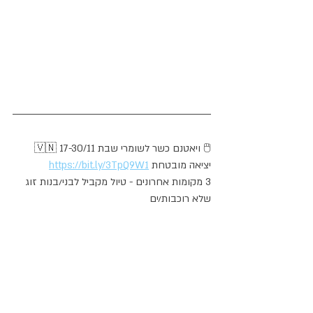
🇻🇳 17-30/11 ויאטנם כשר לשומרי שבת 🖱️
 יציאה מובטחת
https://bit.ly/3TpQ9W1
3 מקומות אחרונים - טיול מקביל לבני/בנות זוג 
שלא רוכבות/ים