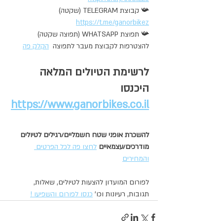
📯 קבוצת TELEGRAM (שקטה) 
https://t.me/ganorbikez
📯 תפוצת WHATSAPP (תפוצה שקטה)  
להצטרפות לקבוצת מעבר לתפוצה  
הקלק פה
לרשימת הטיולים המלאה 
היכנסו   
https://www.ganorbikes.co.il
להשכרת אופני שטח חשמליים/רגילים לטיולים 
מודרכים/עצמאיים
לחצו פה לכל הפרטים 
והמחירים
לפורום המועדון להצעות לטיולים, שאלות, 
תגובות, רעיונות וכו' 
כנסו לפורום והשפיעו !