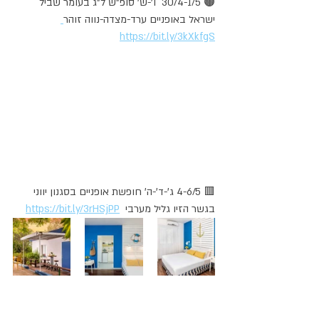
🟤 30/4-1/5  ו'-ש' סופ"ש ל"ג בעומר שביל 
ישראל באופניים ערד-מצדה-נווה זוהר
https://bit.ly/3kXkfgS
🟥 4-6/5 ג'-ד'-ה' חופשת אופניים בסגנון יווני 
בגשר הזיו גליל מערבי  
https://bit.ly/3rHSjPP