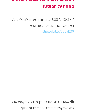
בתחתית הפוסט)
🔵 13/4 ג' 7:30 ערב יום הזיכרון לחללי צה"ל 
באב אל-ואד ומוזיאון שער הגיא 
https://bit.ly/3cvyKG9
🔵 16/4 ו' טיול מודרך בין מגדל צדק/מיראבל 
לתל אפק/אנטיפטריס מבפנים ומבחוץ 