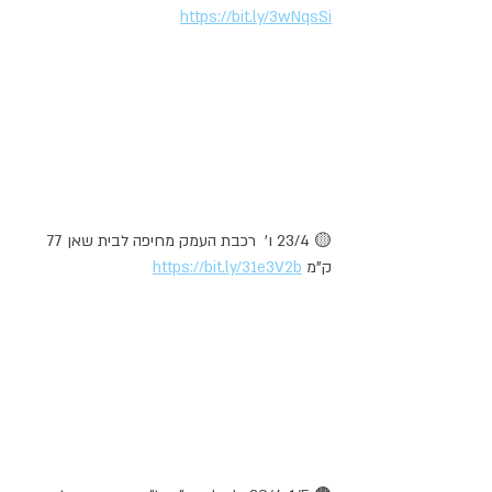
https://bit.ly/3wNqsSi
🟡 23/4 ו'  רכבת העמק מחיפה לבית שאן 77 
ק"מ 
https://bit.ly/31e3V2b