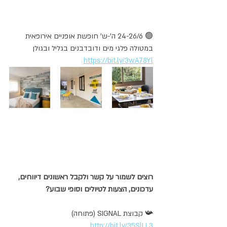
🟢 24-26/6 ה'-ש' חופשת אופניים אירופאית 
במטולה פלגי מים ודובדבנים בגליל ובגולן 
https://bit.ly/3wA78Yl
רוצים לשמור על קשר ולקבל ראשונים דיווחים, 
עדכונים, הצעות לטיולים וסופי שבוע?
📯 קבוצת SIGNAL (פתוחה)  
http://bit.ly/35SlLL3