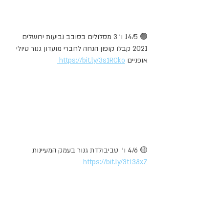
🟢 14/5 ו' 3 מסלולים בסובב נביעות ירושלים 
2021 קבלו קופון הנחה לחברי מועדון גנור טיולי 
אופניים 
https://bit.ly/3s1RCko 
🟡 4/6 ו'  טביבולדת גנור בעמק המעיינות 
https://bit.ly/3t138xZ