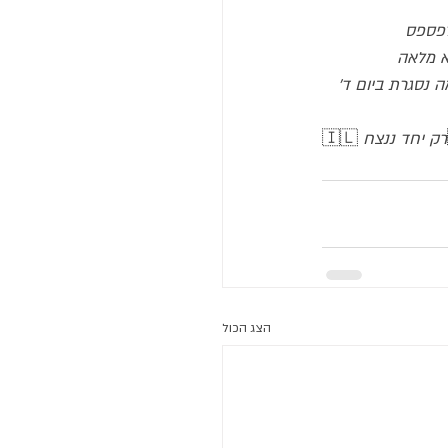
לפספס
 מלאה
 נסגרת ביום ד' 
רק יחד ננצח
🇮🇱 
הצג הכול