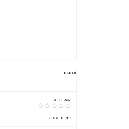
תגובות
הוספת דירוג
מסלולי אופניים מומלצים לרוכבים
כתיבת תגובה...
מתחילים, קבוצות ומשפחות בדרום