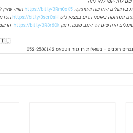
שם לחד-יומי ללא לינה
יות בירושלים החדשה והעתיקה
https://bit.ly/3Rm0oK5
חוויה שאין 
נים ותחזוקה באופני הרים במצמן כ"ס
https://bit.ly/3scrCsH
הסדנא
בסינגלים החדשים הר הנגב מצפה רמון
https://bit.ly/3R3r8Ok
הרשמה
🇮🇱 
רוכבים - בשאלות רן גנור ווטסאפ 052-2588142