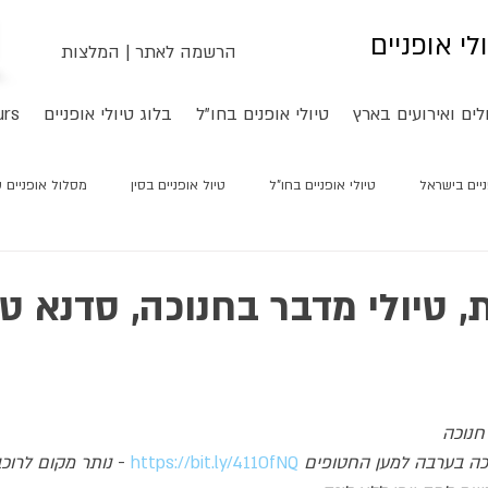
ולי אופניים
הרשמה לאתר
|
המלצות
לים ואירועים בארץ
טיולי אופנים בחו"ל
בלוג טיולי אופניים
urs
ניים בישראל
טיולי אופניים בחו"ל
טיול אופניים בסין
מסלול אופניים סי
ת, טיולי מדבר בחנוכה, סדנא ט
 חנוכה
ה בערבה למען החטופים
https://bit.ly/411OfNQ
 - 