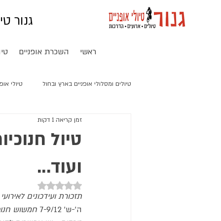
גנור טי
ראשי
השכרת אופניים
טיו
טיולים ומסלולי אופניים בארץ ובחול
טיולי אופ
זמן קריאה 1 דקות
טיול אופניים חשמליים בסין
טיול חנוכיו
ועוד...
דירוג של NaN מתוך 5 כוכבים
תזכורת ועידכונים לאירועי
ה'-ש' 7-9/12 
חמשוש חנוכ