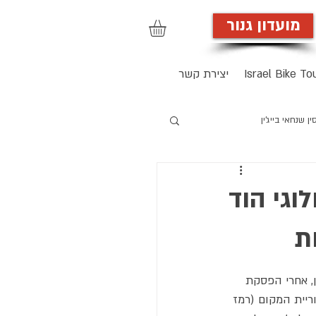
מועדון גנור
הרשמה לאתר
Israel Bike To
יצירת קשר
ן שנחאי בייג'ין
וגי הוד
ת
ן, אחרי הפסקת 
 היסטוריית המקום (רמז 