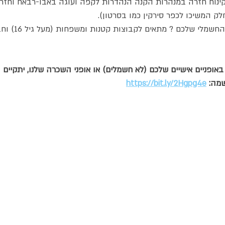
..), ולקינוח חזרה במנהרות הקנה הנהדרות לקפה ועוגה באבו-רבאח וחז
ק המשיכו לכפר סירקין כמו בסרטון). 
אז מתי תזמינו את הטיול 
מה: 
https://bit.ly/2Hgpg4e