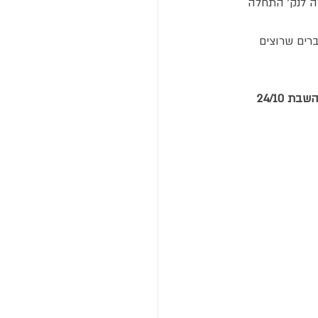
רה לנק' התחלה 
החשמלי שלכם ? מתאים לקבוצות קטנות ומשפחות (מעל גיל 16) וחברים שרוצים 
הערה: טיול במסלול זהה באופניים אישיים שלכם (לא חשמלים) או אופני השכרה שלנו, יתקיים השבת 24/10 