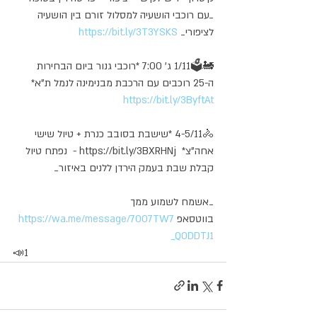
_עם רוכבי הושעיה למסלול זורם בין הושעיה 
לציפורי_ 
https://bit.ly/3T3YSKS
🚂🗳️1/11 ג' 7:00 *רוכבי גנור ביום הבחירות 
ה-25 רוכבים עם הרכבת מבנימינה לנמל ת"א* 
https://bit.ly/3ByftAt
🚴4-5/11 *שישבת בסובב כנרת + טיול שישי 
אחה"צ*  https://bit.ly/3BXRHNj -  נפתח טיול 
קבלת שבת בעמק הירדן ללנים באיזור_
_אשמח לשמוע ממך 
בווטסאפ ‏
https://wa.me/message/7OO7TW7
QODDTJ1_
📣1