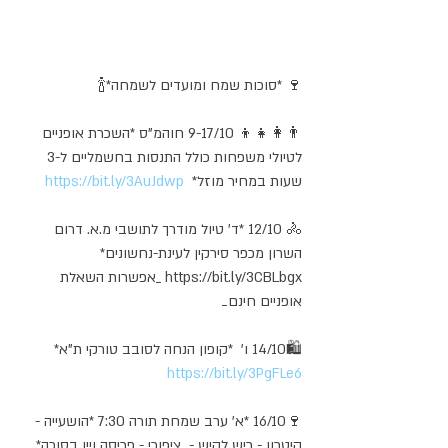
🍷 *סוכות שמח ומועדים לשמחה*🍾
👨‍👩‍👧‍👦 9-17/10 חוהמ"ס *השכרת אופניים 
לטיולי משפחות כולל התנסות בחשמליים ל-3 
שעות במחיר מוזל*  
https://bit.ly/3AuJdwp
🚴 12/10 *ד' טיול מודרך לתושבי מ.א. דרום 
השרון מכפר סירקין לעינת-נחשונים* 
https://bit.ly/3CBLbgx _אפשרות השאלת 
אופניים חינם_
🛍️14/10 ו'  *קופון הנחה לסובב טורקי ת"א* 
https://bit.ly/3PgFLe6
🍷16/10 *א' ערב שמחת תורה 7:30 *הושעייה - 
קיטרון - ריש לקיש -  ציפורי - פריסה ויין בסוכה* 