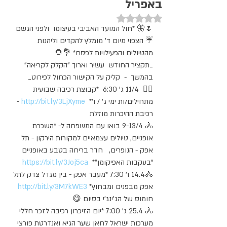
באפריל
דירוג של NaN מתוך 5 כוכבים
🌷🦋 *חול המועד האביבי בעיצומו  ולפני הגשם 
☔ הצפוי מיום ד' מומלץ להקדים וליהנות 
מהטיולים והפעילויות לפסח* 💐🌻
_תקציר החודש  עשיר וארוך "הקלק לקריאה" 
בהמשך  -  קליק על הקישור הכחול לפירוט_
🚴‍♀  11/4 ג' 6:30  *קבוצת רכיבה שבועית 
מתחילים/ות ימי ג' / ו'*  
http://bit.ly/3LjXyme
 - 
רכיבת ההיכרות מוזלת
🚴 9-13/4 בואו עם המשפחה ל- *השכרת 
אופניים, טיולים עצמאיים למקורות הירקון - תל 
אפק - הנופרים,   חדר בריחה בטבע באופניים 
"בעקבות האפיקומן"*  
https://bit.ly/3Joj5ca
🚴14.4 ו' 7:30 *מעבר אפק - בין מגדל צדק לתל 
אפק מבפנים ומבחוץ* 
http://bit.ly/3M7kWE3
חומוס של הג'ינג'י בסיום 😋
🚴 25.4 ג' 7:00 *יום הזיכרון רכיבה לזכר חללי 
מערכות ישראל לחאן שער הגיא ואנדרטת פורצי 