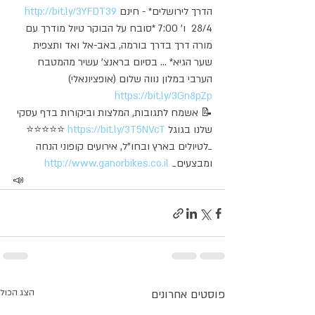
הדרך לירושלים* - חינם 
http://bit.ly/3YFDT39
28/4  ו' 7:00 *סובח על הבוקר טיול מודרך עם 
מורה דרך בדרך בורמה, באב-אל ואד ותצפית 
שער הגיא* ... בסיום בראנצ' עשיר מהמטבח 
הערבי במלון נווה שלום (אופציונאלי) 
https://bit.ly/3Gn8pZp
📝 אשמח לתגובות, המלצות וביקורות בדף עסקי 
שלנו בגוגל 
https://bit.ly/3T5NVcT
 ⭐⭐⭐⭐⭐
_לטיולים בארץ ובחו"ל, אירועים קופוני הנחה 
ומבצעים_ 
http://www.ganorbikes.co.il
📣
פוסטים אחרונים
הצג הכול