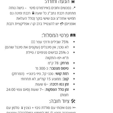
🚆 הגעה וחזרה:
📍 נפגשים וחונים באיירפורט סיטי   – גישה נוחה 
מתחנת רכבת נתב"ג כל שעה🚆 רכבת זמינה גם 
חמישי אחה"צ וגם שישי בוקר (כולל העלאת 
אופניים) 💳 יש להצטייד ברב-קו / אפליקציית רכבת
🛤️ פרטי המסלול:
75% שבילים ודרכי עפר 🚵‍♂️
לא טכני, אין סינגלים (עוקפים את סינגל שוהם)
כ-25% כבישים פנימיים / טיילת 
ת"א–יפו–התקווה
מרחק
: 78 ק"מ
טיפוס מצטבר
: כ-300 מ'
רמת קושי
: טכני קל, פיזי בינוני+  (המרחק)
קצב
: ממוצע 15 קמ"ש, לא תחרותי
זמן נטו רכיבה
: ~6 שעות
זמן כולל הפסקות
: ~7 שעות (סיום צפוי 24:00 
חצות)
🛠️ ציוד חובה:
🔦 פנס איכותי עם סוללת גיבוי + נצנץ📱 טלפון עם 
פאוארבנק (כיבוי Wi-Fi לחיסכון בסוללה)🚴‍♂️ אופניים 