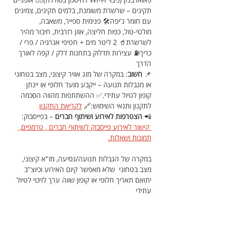
תקינים – שרשרת משומנת, בלמים תקינים, צמיגים 
עם חומר ג'יפה🛠 פנימית ספייר, משאבה, 
מולטי-טול, כפות חליצה, אוזן רזרבית, חיבור מהיר 
לשרשרת🥤 2 ליטר מים + חטיפי אנרגיה / פרי / 
כריך⛽ עצירות תדלוק בתחנות דלק / קפה לאורך 
הדרך
📌 
חשוב
: במקרה של מזג אוויר קיצוני, מצב בטחוני 
או מגבלות תנועה – ייקבע מועד חלופי או יינתן 
קופון לטיול עתידי.✅ ההשתתפות מהווה הסכמה 
לתקנון ותנאי השימוש:🔗 
לקריאת התקנון
📲 
הצטרפות לאירוע ושיתוף חברים
 – בפייסבוק: 
 קישור לאירוע פייסבוק לשיתוף חברים , טרמפים, 
תמונות ושאלות.
במקרה של הגבלות תנועה/נסיעה, מז"א קיצוני, 
מצב בטחוני  שלא מאפשר קיום האירוע וכיוצ"ב 
יתואם תאריך חלופי או קופון שווה ערך לזיכוי לטיול 
עתידי