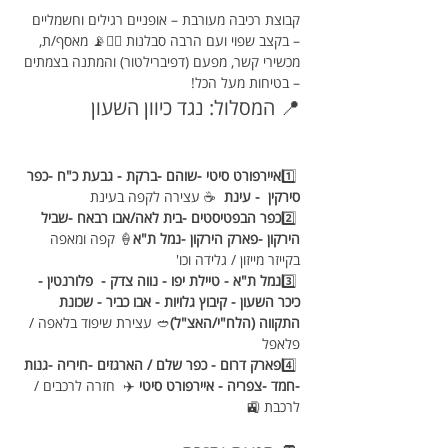
קבוצת רכיבה מעורבת – אופניים רגילים וחשמליים 
– בקצב שפוי ועם הרבה סבלנות 🚵‍♀️📡 מאסף/ת, 
מכשירי קשר, מפעם (דפיברילטור) והמתנה בצמתים 
– בטיחות מעל הכל!
📍 המסלול: נגד כיוון השעון 
 1️⃣
איירפורט סיטי -שוהם -ברקת - גבעת כ"ח -כפר 
סירקין  - עינת  
☕ עצירה לקפה בעינת  
 2️⃣
כפר הבפטיסטים -בית לאה/אבו רבאח -שביל 
הירקון -פארק הירקון -נמל ת"א
🍦 קפה ומאפה 
בקייזר מייזון / גלידה וכו'
 3️⃣
נמל ת"א - טיילת יפו - נווה צדק -  פלורנטין - 
כיכר השעון - קיבוץ גלויות - אבו כביר - שכונת 
התקווה (הלח"י/האצ"ל)
🥙 עצירת שיפוד בלאפה / 
פלאפל 
 4️⃣
פארק דרום - כפר שלם / הארגזים -חיריה -גנות 
-חמד -צפריה - איירפורט סיטי 
✈️  חזרה לרכבים / 
לרכבת 🚉