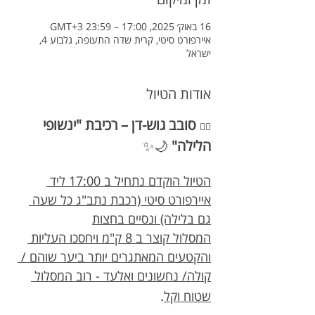
16 באוק׳ 2025, 17:00 – 23:59 GMT‎+3‎
איירפורט סיטי, קרית שדה התעופה, גלבוע 4,
ישראל
אודות הטיול
סובב גוש-דן – רכיבת "ינשופי 
🚴‍♂️
הלילה"
 🌙✨
הטיול הוקדם נתחיל ב 17:00 ליד 
איירפורט סיטי (רכבת נתב"ג כל שעה 
גם בלילה) ונסיים בחצות
המסלול קוצר ב 8 ק"מ ויחסכו העליות 
והקטעים המאתגרים יותר ביער שוהם / 
קולה/ נחשונים ואלעד - רוב המסלול 
.
שטוח וקל